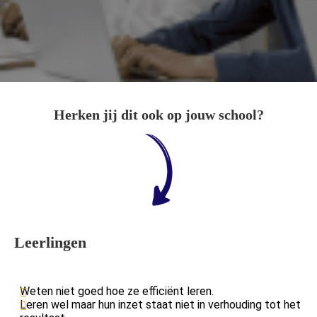
der deze
s kan de
e niet
oneren.
ieken
ische
Herken jij dit ook op jouw school?
s worden
kt om
em
tie te
elen over
drag van
zoeker op
Leerlingen
site.
ing
Weten niet goed hoe ze efficiënt leren.
ingcookies
Leren wel maar hun inzet staat niet in verhouding tot het
 gebruikt