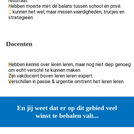
resultaat.
oekers te
Hebben moeite met de balans tussen school en privé.
 op de
… kunnen het wel, maar missen vaardigheden, trucjes en
strategieën.
e. Hierdoor
 website-
ren
nte
Docenten
enties
gebaseerd
 gedrag van
Hebben kennis over leren leren, maar nog niet diep genoeg
ezoeker.
om echt verschil te kunnen maken.
Zijn vakdocent boven leren leren-expert.
Verschillen in passie & urgentie omtrent het leren leren.
uren
En jij weet dat er op dit gebied veel
winst te behalen valt...