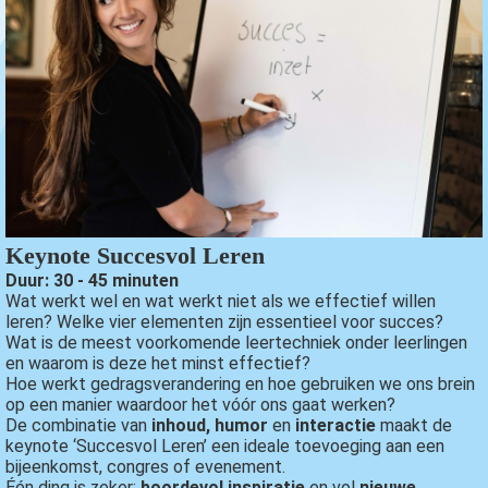
Keynote Succesvol Leren
Duur: 30 - 45 minuten
Wat werkt wel en wat werkt niet als we effectief willen
leren? Welke vier elementen zijn essentieel voor succes?
Wat is de meest voorkomende leertechniek onder leerlingen
en waarom is deze het minst effectief?
Hoe werkt gedragsverandering en hoe gebruiken we ons brein
op een manier waardoor het vóór ons gaat werken?
De combinatie van
inhoud, humor
en
interactie
maakt de
keynote ‘Succesvol Leren’ een ideale toevoeging aan een
bijeenkomst, congres of evenement.
Één ding is zeker:
boordevol inspiratie
en vol
nieuwe