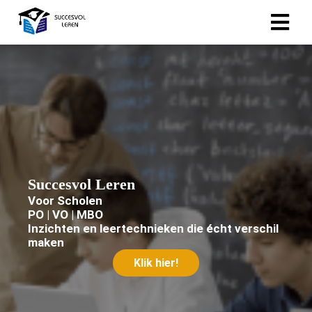
ngen
onze
klaring.
oneel
Succesvol Leren
onele
Voor Scholen
PO | VO | MBO
s zijn
Inzichten en leertechnieken die écht verschil
kelijk om
maken
bsite te
Klik hier!
ken. Ze
 gebruikt
asisfuncties