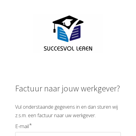
ngen
onze
klaring.
oneel
Factuur naar jouw werkgever?
onele
s zijn
kelijk om
Vul onderstaande gegevens in en dan sturen wij
bsite te
z.s.m. een factuur naar uw werkgever.
ken. Ze
 gebruikt
*
E-mail
asisfuncties