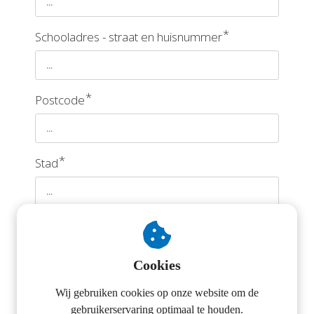
oekers te
 op de
*
Schooladres - straat en huisnummer
e. Hierdoor
 website-
ren
nte
*
Postcode
enties
gebaseerd
 gedrag van
*
ezoeker.
Stad
uren
Naam contactpersoon (financiéle
*
administratie)
Cookies
Wij gebruiken cookies op onze website om de
Mailadres contactpersoon (financiéle
gebruikerservaring optimaal te houden.