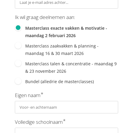
der deze
s kan de
e niet
Ik wil graag deelnemen aan:
oneren.
Masterclass exacte vakken & motivatie -
ieken
maandag 2 februari 2026
ische
Masterclass zaakvakken & planning -
s worden
maandag 16 & 30 maart 2026
kt om
Masterclass talen & concentratie - maandag 9
em
& 23 november 2026
tie te
elen over
Bundel (alledrie de masterclasses)
drag van
*
zoeker op
Eigen naam
site.
ing
*
Volledige schoolnaam
ingcookies
 gebruikt