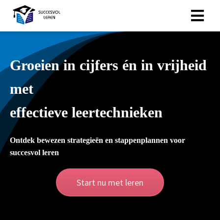
ngen
Groeien in cijfers én in vrijheid
onze
klaring.
met
effectieve leertechnieken
oneel
onele
Ontdek bewezen strategieën en stappenplannen voor
s zijn
succesvol leren
kelijk om
bsite te
Start nu met leren
ken. Ze
 gebruikt
asisfuncties