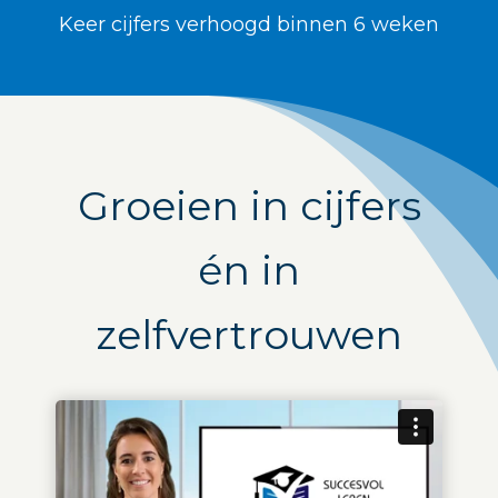
oekers te
Keer cijfers verhoogd binnen 6 weken
 op de
e. Hierdoor
 website-
ren
nte
enties
Groeien in cijfers
gebaseerd
 gedrag van
ezoeker.
én in
zelfvertrouwen
uren