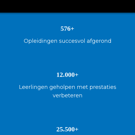
der deze
s kan de
e niet
oneren.
576+
ieken
Opleidingen succesvol afgerond
ische
s worden
kt om
em
tie te
12.000+
elen over
Leerlingen geholpen met prestaties
drag van
verbeteren
zoeker op
site.
ing
ingcookies
25.500+
 gebruikt