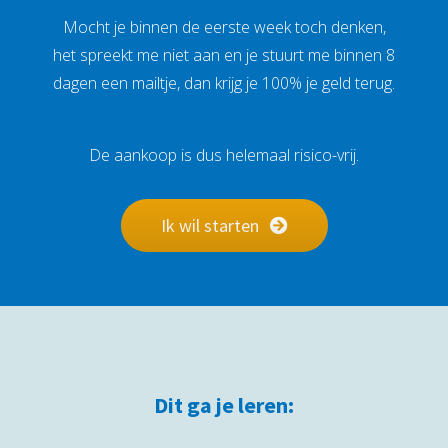
Mocht je binnen de eerste week toch denken,
het spreekt me niet aan en je stuurt me binnen 8
dagen een mailtje, dan krijg je 100% je geld terug.
De aankoop is dus helemaal risico-vrij.
Ik wil starten
Dit ga je leren: