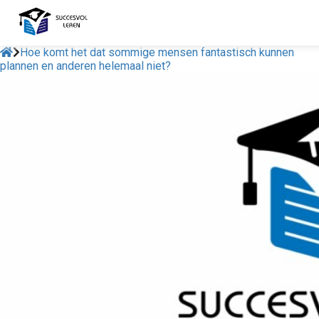
Hoe komt het dat sommige mensen fantastisch kunnen
plannen en anderen helemaal niet?
ngen
onze
klaring.
oneel
onele
s zijn
kelijk om
bsite te
ken. Ze
 gebruikt
asisfuncties