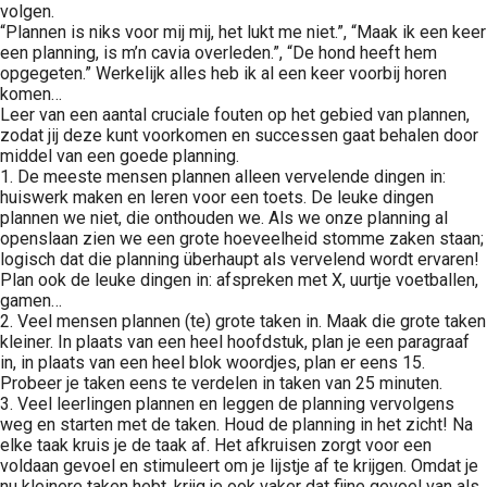
volgen.
oekers te
“Plannen is niks voor mij mij, het lukt me niet.”, “Maak ik een keer
 op de
een planning, is m’n cavia overleden.”, “De hond heeft hem
e. Hierdoor
opgegeten.” Werkelijk alles heb ik al een keer voorbij horen
 website-
komen…
Leer van een aantal cruciale fouten op het gebied van plannen,
ren
zodat jij deze kunt voorkomen en successen gaat behalen door
nte
middel van een goede planning.
enties
1. De meeste mensen plannen alleen vervelende dingen in:
gebaseerd
huiswerk maken en leren voor een toets. De leuke dingen
plannen we niet, die onthouden we. Als we onze planning al
 gedrag van
openslaan zien we een grote hoeveelheid stomme zaken staan;
ezoeker.
logisch dat die planning überhaupt als vervelend wordt ervaren!
Plan ook de leuke dingen in: afspreken met X, uurtje voetballen,
gamen…
uren
2. Veel mensen plannen (te) grote taken in. Maak die grote taken
kleiner. In plaats van een heel hoofdstuk, plan je een paragraaf
in, in plaats van een heel blok woordjes, plan er eens 15.
Probeer je taken eens te verdelen in taken van 25 minuten.
3. Veel leerlingen plannen en leggen de planning vervolgens
weg en starten met de taken. Houd de planning in het zicht! Na
elke taak kruis je de taak af. Het afkruisen zorgt voor een
voldaan gevoel en stimuleert om je lijstje af te krijgen. Omdat je
nu kleinere taken hebt, krijg je ook vaker dat fijne gevoel van als