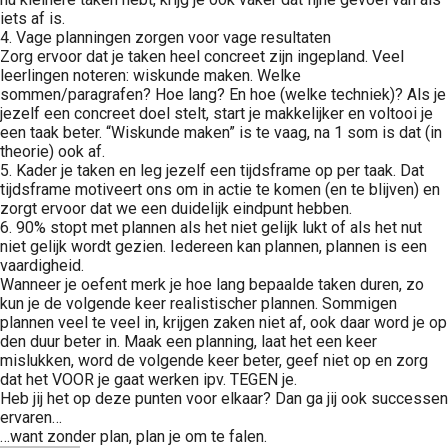
iets af is.
4. Vage planningen zorgen voor vage resultaten
Zorg ervoor dat je taken heel concreet zijn ingepland. Veel
leerlingen noteren: wiskunde maken. Welke
sommen/paragrafen? Hoe lang? En hoe (welke techniek)? Als je
jezelf een concreet doel stelt, start je makkelijker en voltooi je
een taak beter. “Wiskunde maken” is te vaag, na 1 som is dat (in
theorie) ook af.
5. Kader je taken en leg jezelf een tijdsframe op per taak. Dat
tijdsframe motiveert ons om in actie te komen (en te blijven) en
zorgt ervoor dat we een duidelijk eindpunt hebben.
6. 90% stopt met plannen als het niet gelijk lukt of als het nut
niet gelijk wordt gezien. Iedereen kan plannen, plannen is een
vaardigheid.
Wanneer je oefent merk je hoe lang bepaalde taken duren, zo
kun je de volgende keer realistischer plannen. Sommigen
plannen veel te veel in, krijgen zaken niet af, ook daar word je op
den duur beter in. Maak een planning, laat het een keer
mislukken, word de volgende keer beter, geef niet op en zorg
dat het VOOR je gaat werken ipv. TEGEN je.
Heb jij het op deze punten voor elkaar? Dan ga jij ook successen
ervaren…
…want zonder plan, plan je om te falen.