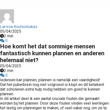
der deze
s kan de
e niet
oneren.
Larissa Koutsoloukas
ieken
05/04/2025
2 min
ische
0
s worden
Hoe komt het dat sommige mensen
kt om
fantastisch kunnen plannen en anderen
em
helemaal niet?
tie te
elen over
05/04/2025
2 min
drag van
0
zoeker op
Iedereen kan plannen, plannen is namelijk een vaardigheid!
site.
Dat het puberbrein nog niet volgroeid is klopt en dit betekent
dat scholieren extra hulp nodig hebben om goed te kunnen
ing
plannen.
In dit artikel deel ik een aantal cruciale fouten die gemaakt
ingcookies
worden bij het plannen. Door deze fouten vinden veel leerlingen
 gebruikt
het lastig om planningen te maken, of veel vaker nog, om ze te