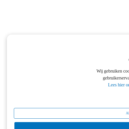
Wij gebruiken co
gebruikerserva
Lees hier o
Al