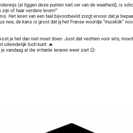
nderwijs (al liggen deze punten niet ver van de waarheid), is sch
zijn of haar verdere leven!”
is. Het leren van een taal bijvoorbeeld zorgt ervoor dat je bepaald
s nee, de kans is groot dat jij het Franse woordje “muisklik” nooi
ost je het dan niet moet doen. Juist dat vechten voor iets, moei
t uiteindelijk toch kunt. 🔥
 vandaag al die irritante leraren weer ziet 😉.